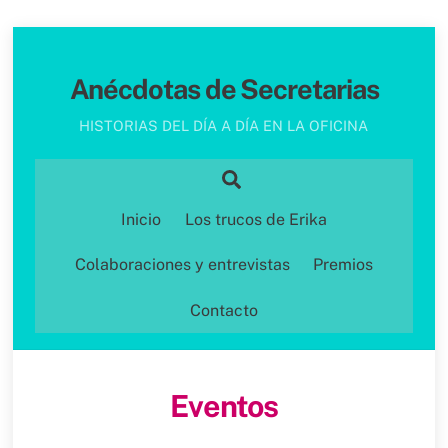
Skip
to
Anécdotas de Secretarias
content
HISTORIAS DEL DÍA A DÍA EN LA OFICINA
Search
Inicio
Los trucos de Erika
Colaboraciones y entrevistas
Premios
Contacto
Eventos