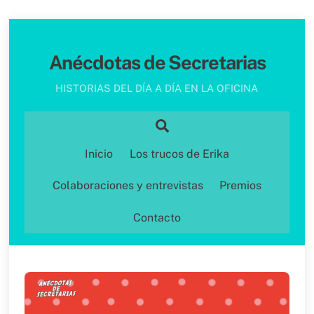
Skip
to
Anécdotas de Secretarias
content
HISTORIAS DEL DÍA A DÍA EN LA OFICINA
Search
Inicio
Los trucos de Erika
Colaboraciones y entrevistas
Premios
Contacto