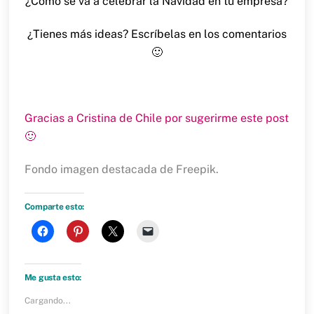
¿Cómo se va a celebrar la Navidad en tu empresa?
¿Tienes más ideas? Escríbelas en los comentarios
🙂
Gracias a Cristina de Chile por sugerirme este post
🙂
Fondo imagen destacada de Freepik.
Comparte esto:
H
H
H
H
a
a
a
a
z
z
z
z
c
c
c
c
l
l
l
l
i
i
i
i
Me gusta esto:
c
c
c
c
p
p
p
p
Cargando...
a
a
a
a
r
r
r
r