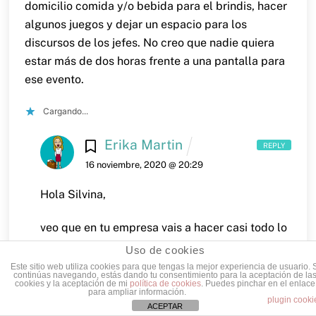
domicilio comida y/o bebida para el brindis, hacer
algunos juegos y dejar un espacio para los
discursos de los jefes. No creo que nadie quiera
estar más de dos horas frente a una pantalla para
ese evento.
Cargando...
Erika Martin
REPLY
16 noviembre, 2020 @ 20:29
Hola Silvina,
veo que en tu empresa vais a hacer casi todo lo
que he escrito en el post. Tienes razón: estar
Uso de cookies
más de dos horas conectados se hace muy
Este sitio web utiliza cookies para que tengas la mejor experiencia de usuario. 
continúas navegando, estás dando tu consentimiento para la aceptación de la
pesado.
Seguro que va a ser un éxito y la gente
cookies y la aceptación de mi
política de cookies
. Puedes pinchar en el enlace
para ampliar información.
se lo va a pasar bien a pesar de ser 100%
plugin cooki
ACEPTAR