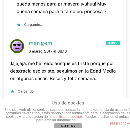
queda menos para primavera ¡yuhuu!
Muy
buena semana para ti también, princesa ?
Cargando...
marigem
REPLY
6 marzo, 2017 @ 08:18
Jajajaja, me he reído aunque es triste porque por
desgracia eso existe, seguimos en la Edad Media
en algunas cosas.
Besos y feliz semana.
Cargando...
Uso de cookies
Erika Martin
REPLY
Este sitio web utiliza cookies para que tengas la mejor experiencia de usuario. 
continúas navegando, estás dando tu consentimiento para la aceptación de la
7 marzo, 2017 @ 21:55
cookies y la aceptación de mi
política de cookies
. Puedes pinchar en el enlace
para ampliar información.
plugin cooki
jo, yo creo que seguimos igual que en la Edad
ACEPTAR