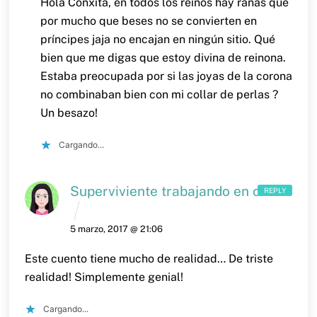
Hola Conxita,
en todos los reinos hay ranas que
por mucho que beses no se convierten en
príncipes jaja no encajan en ningún sitio.
Qué
bien que me digas que estoy divina de reinona.
Estaba preocupada por si las joyas de la corona
no combinaban bien con mi collar de perlas ?
Un besazo!
Cargando...
Superviviente trabajando en casa
REPLY
5 marzo, 2017 @ 21:06
Este cuento tiene mucho de realidad… De triste
realidad! Simplemente genial!
Cargando...