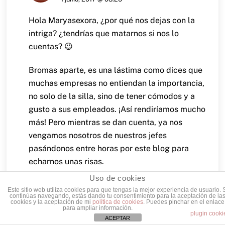
Hola Maryasexora, ¿por qué nos dejas con la
intriga? ¿tendrías que matarnos si nos lo
cuentas? 😉
Bromas aparte, es una lástima como dices que
muchas empresas no entiendan la importancia,
no solo de la silla, sino de tener cómodos y a
gusto a sus empleados. ¡Así rendiríamos mucho
más! Pero mientras se dan cuenta, ya nos
vengamos nosotros de nuestros jefes
pasándonos entre horas por este blog para
echarnos unas risas.
Uso de cookies
Qué tengas un buen día 🙂
Este sitio web utiliza cookies para que tengas la mejor experiencia de usuario. 
continúas navegando, estás dando tu consentimiento para la aceptación de la
cookies y la aceptación de mi
política de cookies
. Puedes pinchar en el enlace
Cargando...
para ampliar información.
plugin cooki
ACEPTAR