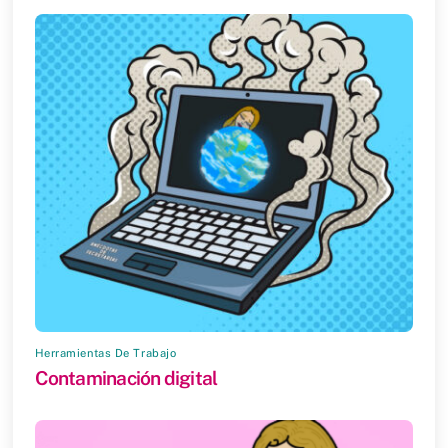
n
t
a
n
a
n
u
e
v
a
)
Herramientas De Trabajo
Contaminación digital