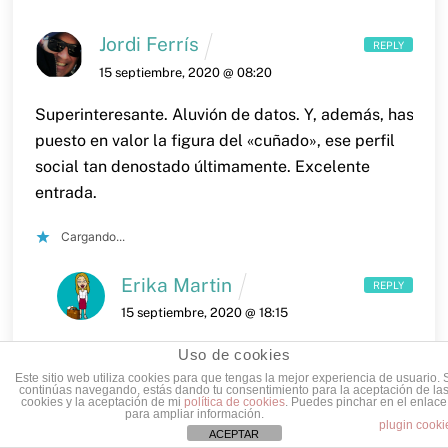
Jordi Ferrís
REPLY
15 septiembre, 2020 @ 08:20
Superinteresante. Aluvión de datos. Y, además, has
puesto en valor la figura del «cuñado», ese perfil
social tan denostado últimamente.
Excelente
entrada.
Cargando...
Erika Martin
REPLY
15 septiembre, 2020 @ 18:15
Muchas gracias, Jordi.
Así es, si el cuñao’ no
Uso de cookies
Este sitio web utiliza cookies para que tengas la mejor experiencia de usuario. 
hubiera puesto la pasta para que Seiberling
continúas navegando, estás dando tu consentimiento para la aceptación de la
cookies y la aceptación de mi
política de cookies
. Puedes pinchar en el enlace
hubiera emprendido, quizás no hubiera habido
para ampliar información.
plugin cooki
neumáticos Goodyear para que otros hubieran
ACEPTAR