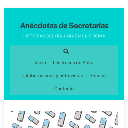
Skip
to
Anécdotas de Secretarias
content
HISTORIAS DEL DÍA A DÍA EN LA OFICINA
Search
Inicio
Los trucos de Erika
Colaboraciones y entrevistas
Premios
Contacto