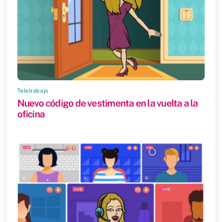
e
v
a
)
Teletrabajo
Nuevo código de vestimenta en la vuelta a la
oficina