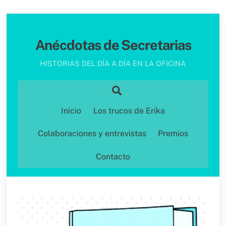
Skip
to
Anécdotas de Secretarias
content
HISTORIAS DEL DÍA A DÍA EN LA OFICINA
Search
Inicio
Los trucos de Erika
Colaboraciones y entrevistas
Premios
Contacto