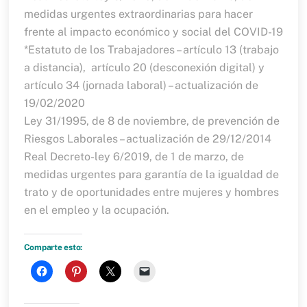
medidas urgentes extraordinarias para hacer
frente al impacto económico y social del COVID-19
*
Estatuto de los Trabajadores
– artículo 13 (trabajo
a distancia), artículo 20 (desconexión digital) y
artículo 34 (jornada laboral) – actualización de
19/02/2020
Ley 31/1995, de 8 de noviembre, de
prevención de
Riesgos Laborales
– actualización de 29/12/2014
Real Decreto-ley 6/2019, de 1 de marzo
, de
medidas urgentes para garantía de la igualdad de
trato y de oportunidades entre mujeres y hombres
en el empleo y la ocupación.
Comparte esto:
H
H
H
H
a
a
a
a
z
z
z
z
c
c
c
c
l
l
l
l