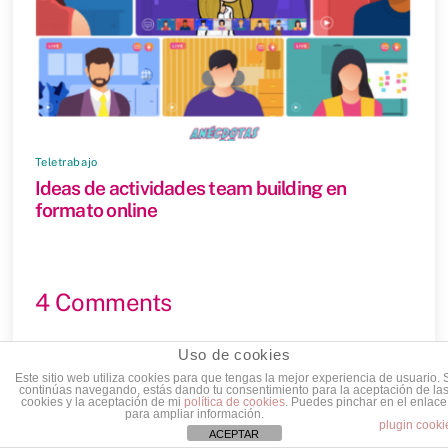
Teletrabajo
Ideas de actividades team building en
formato online
4 Comments
Uso de cookies
Óscar
REPLY
Este sitio web utiliza cookies para que tengas la mejor experiencia de usuario. 
continúas navegando, estás dando tu consentimiento para la aceptación de la
12 mayo, 2020 @ 15:51
cookies y la aceptación de mi
política de cookies
. Puedes pinchar en el enlace
para ampliar información.
plugin cooki
Una entrada muy completa que deja en evidencia
ACEPTAR