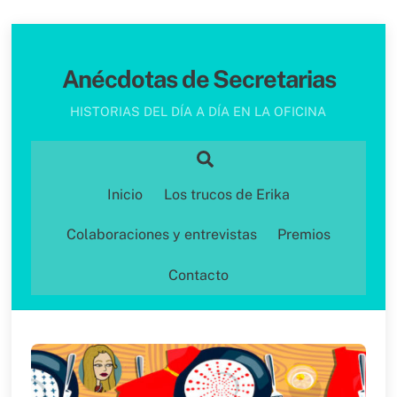
Skip
to
Anécdotas de Secretarias
content
HISTORIAS DEL DÍA A DÍA EN LA OFICINA
Search
Inicio
Los trucos de Erika
Colaboraciones y entrevistas
Premios
Contacto