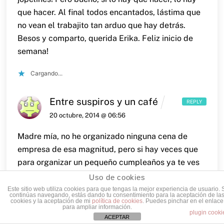
que hacer. Al final todos encantados, lástima que
no vean el trabajito tan arduo que hay detrás.
Besos y comparto, querida Erika. Feliz inicio de
semana!
Cargando...
Entre suspiros y un café
REPLY
20 octubre, 2014 @ 06:56
Madre mía, no he organizado ninguna cena de
empresa de esa magnitud, pero si hay veces que
para organizar un pequeño cumpleaños ya te ves
en un berenjenal desproporcionado, no quiero ni
Uso de cookies
pensar lo que organizas tú.
Este sitio web utiliza cookies para que tengas la mejor experiencia de usuario. 
continúas navegando, estás dando tu consentimiento para la aceptación de la
cookies y la aceptación de mi
política de cookies
. Puedes pinchar en el enlace
para ampliar información.
¡Animo!
Un besazo, Patri.
plugin cooki
ACEPTAR