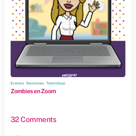
Eventos
,
Reuniones
,
Teletrabajo
Zombies en Zoom
32 Comments